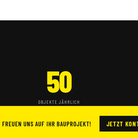
50
OBJEKTE JÄHRLICH
R FREUEN UNS AUF IHR BAUPROJEKT!
JETZT KON