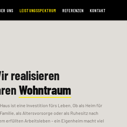
BER UNS
LEISTUNGSSPEKTRUM
REFERENZEN
KONTAKT
ir realisieren
hren
Wohntraum
 Haus ist eine Investition fürs Leben. Ob als Heim für
 Familie, als Altersvorsorge oder als Ruhesitz nach
em erfüllten Arbeitsleben – ein Eigenheim macht viel