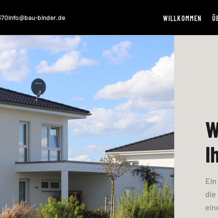
370
info@bau-binder.de
WILLKOMMEN
Ü
W
I
Ein
die
ein